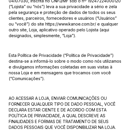
04107030, inscrita no CNPJ/MF sob o nº 19247224000120
(“Lojista” ou “nós”) leva a sua privacidade a sério e zela
pela segurança e proteção de dados de todos os seus
clientes, parceiros, fornecedores e usuários (“Usuários”
ou “você”) do site https://www.kanoe.com.br/ e qualquer
outro site, Loja, aplicativo operado pelo Lojista (aqui
designados, simplesmente, “Loja”).
Esta Política de Privacidade (“Política de Privacidade”)
destina-se a informá-lo sobre o modo como nós utilizamos
e divulgamos informações coletadas em suas visitas à
nossa Loja e em mensagens que trocamos com você
(“Comunicações”).
AO ACESSAR A LOJA, ENVIAR COMUNICAÇÕES OU
FORNECER QUALQUER TIPO DE DADO PESSOAL, VOCÊ
DECLARA ESTAR CIENTE E DE ACORDO COM ESTA
POLÍTICA DE PRIVACIDADE, A QUAL DESCREVE AS
FINALIDADES E FORMAS DE TRATAMENTO DE SEUS
DADOS PESSOAIS QUE VOCÊ DISPONIBILIZAR NA LOJA.