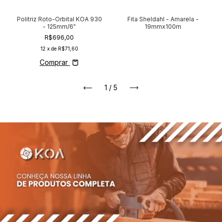
Politriz Roto-Orbital KOA 930
Fita Sheldahl - Amarela -
- 125mm/6"
19mmx100m
R$696,00
12
x de
R$71,60
Comprar
1
/
5