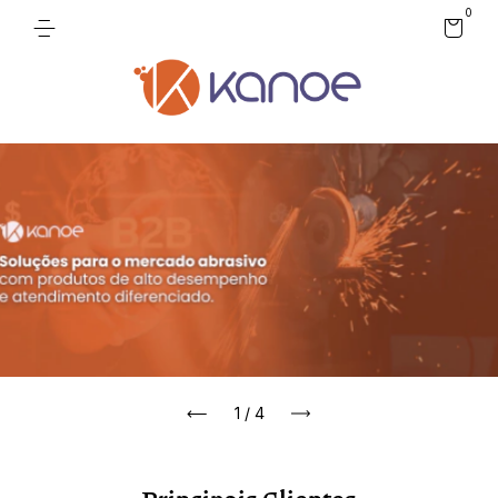
0
1
/
4